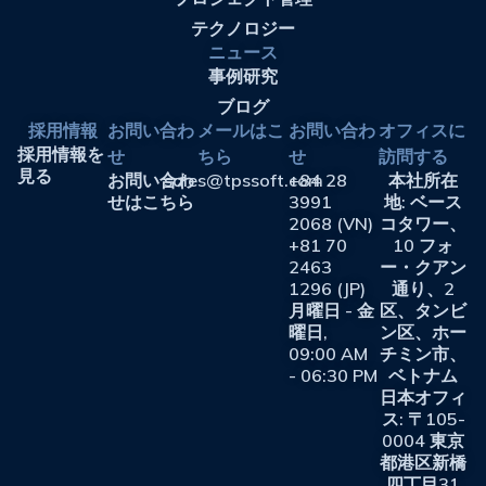
テクノロジー
ニュース
事例研究
ブログ
採用情報
お問い合わ
メールはこ
お問い合わ
オフィスに
採用情報を
せ
ちら
せ
訪問する
見る
お問い合わ
sales@tpssoft.com
+84 28
本社所在
せはこちら
3991
地: ベース
2068 (VN)
コタワー、
+81 70
10 フォ
2463
ー・クアン
1296 (JP)
通り、2
月曜日 - 金
区、タンビ
曜日,
ン区、ホー
09:00 AM
チミン市、
- 06:30 PM
ベトナム
日本オフィ
ス: 〒105-
0004 東京
都港区新橋
四丁目31