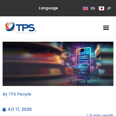
Language
EN
JP
By TPS People
4月 17, 2025
5 min reads