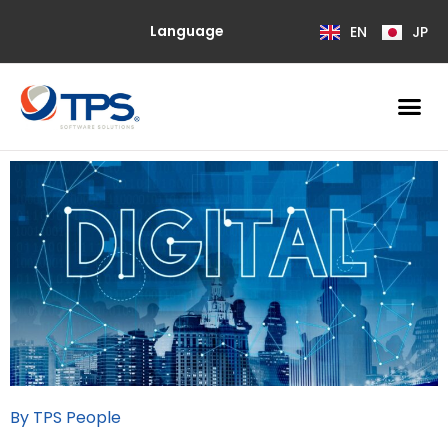
Language
EN
JP
By TPS People